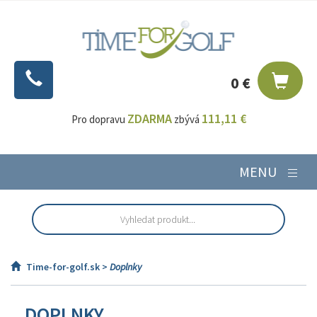
0 €
ZDARMA
111,11 €
Pro dopravu
zbývá
MENU
Time-for-golf.sk >
Doplnky
DOPLNKY