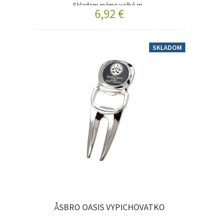
Skladem máme velké m...
6,92 €
SKLADOM
ÅSBRO OASIS VYPICHOVATKO