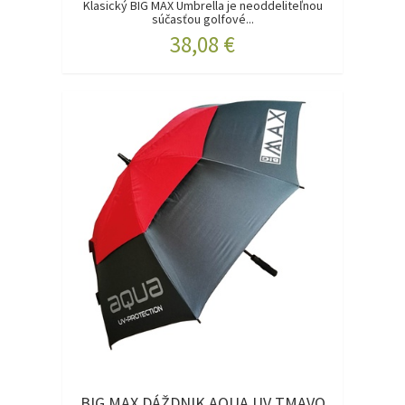
Klasický BIG MAX Umbrella je neoddeliteľnou
súčasťou golfové...
38,08 €
BIG MAX DÁŽDNIK AQUA UV TMAVO