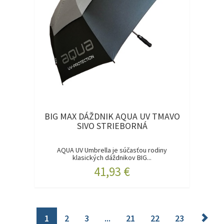
BIG MAX DÁŽDNIK AQUA UV TMAVO
SIVO STRIEBORNÁ
AQUA UV Umbrella je súčasťou rodiny
klasických dáždnikov BIG...
41,93 €
1
2
3
...
21
22
23