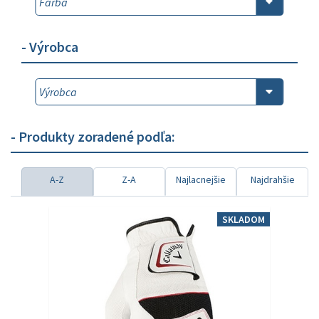
- Výrobca
- Produkty zoradené podľa:
A-Z
Z-A
Najlacnejšie
Najdrahšie
SKLADOM