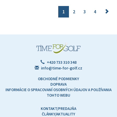
1
2
3
4
+420 733 310 348
info@time-for-golf.cz
OBCHODNÉ PODMIENKY
DOPRAVA
INFORMÁCIE O SPRACOVANÍ OSOBNÝCH ÚDAJOV A POUŽÍVANIA
TOHTO WEBU
KONTAKT/PREDAJŇA
ČLÁNKY/AKTUALITY