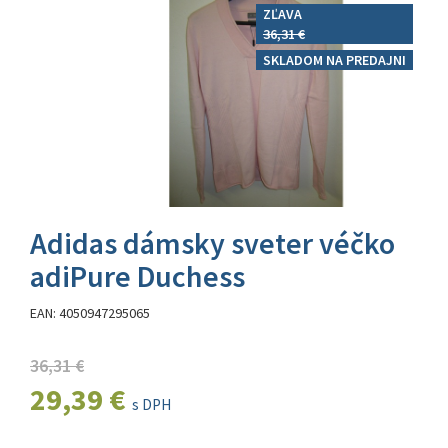
ZĽAVA
36,31 €
SKLADOM NA PREDAJNI
Adidas dámsky sveter véčko
adiPure Duchess
EAN: 4050947295065
36,31 €
29,39 €
s DPH