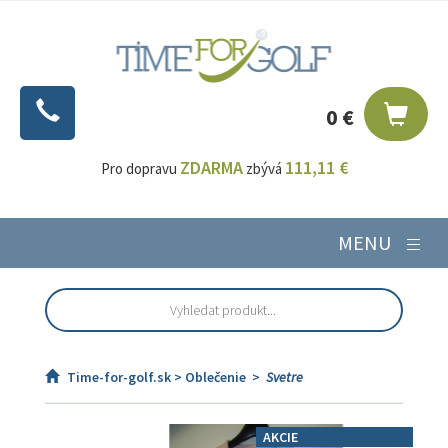
0 €
ZDARMA
111,11 €
Pro dopravu
zbývá
MENU
Time-for-golf.sk >
Oblečenie
>
Svetre
AKCIE