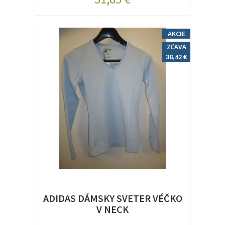
AKCIE
ZĽAVA
38,42 €
ADIDAS DÁMSKY SVETER VÉČKO
V NECK