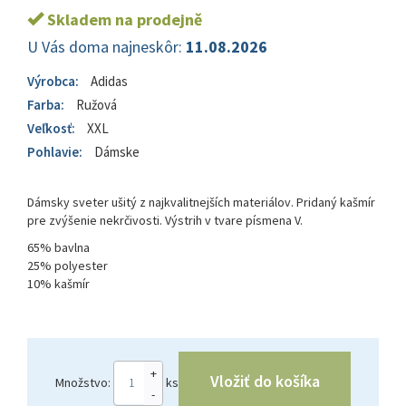
Skladem na prodejně
U Vás doma najneskôr:
11.08.2026
Výrobca:
Adidas
Farba:
Ružová
Veľkosť:
XXL
Pohlavie:
Dámske
Dámsky sveter ušitý z najkvalitnejších materiálov. Pridaný kašmír
pre zvýšenie nekrčivosti. Výstrih v tvare písmena V.
65% bavlna
25% polyester
10% kašmír
+
Vložiť do košíka
Množstvo:
ks
-