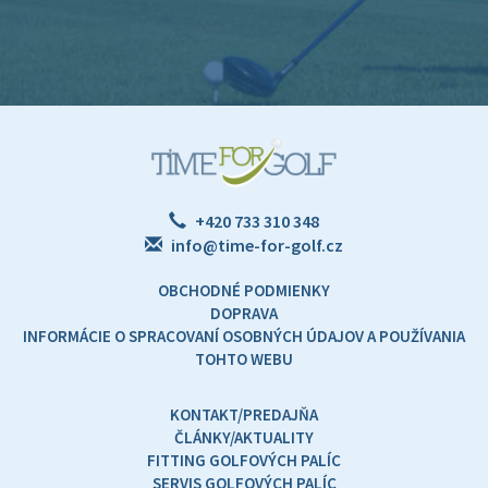
+420 733 310 348
info@time-for-golf.cz
OBCHODNÉ PODMIENKY
DOPRAVA
INFORMÁCIE O SPRACOVANÍ OSOBNÝCH ÚDAJOV A POUŽÍVANIA
TOHTO WEBU
KONTAKT/PREDAJŇA
ČLÁNKY/AKTUALITY
FITTING GOLFOVÝCH PALÍC
SERVIS GOLFOVÝCH PALÍC