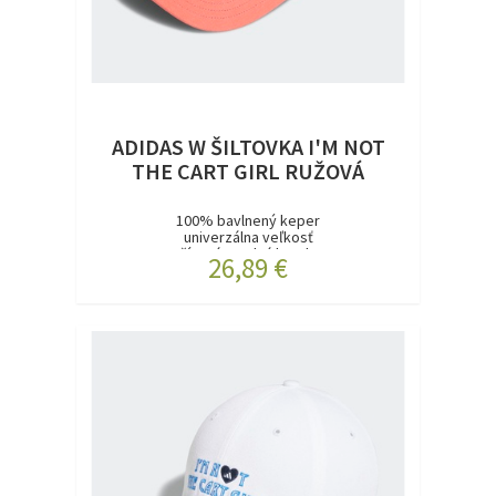
ADIDAS W ŠILTOVKA I'M NOT
THE CART GIRL RUŽOVÁ
100% bavlnený keper
univerzálna veľkosť
Vyšívaná predná kresba...
26,89 €