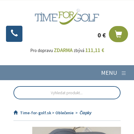
0 €
ZDARMA
111,11 €
Pro dopravu
zbývá
MENU
Time-for-golf.sk >
Oblečenie
>
Čiapky