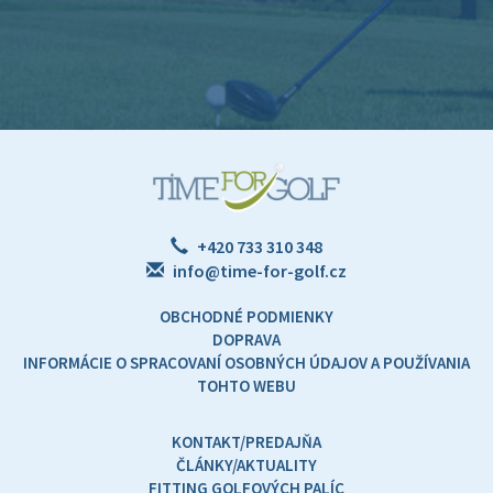
+420 733 310 348
info@time-for-golf.cz
OBCHODNÉ PODMIENKY
DOPRAVA
INFORMÁCIE O SPRACOVANÍ OSOBNÝCH ÚDAJOV A POUŽÍVANIA
TOHTO WEBU
KONTAKT/PREDAJŇA
ČLÁNKY/AKTUALITY
FITTING GOLFOVÝCH PALÍC