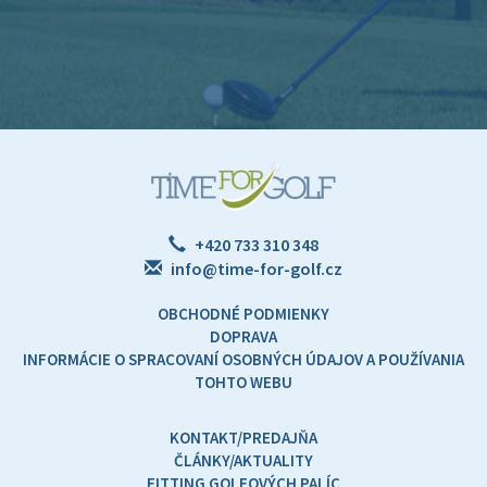
+420 733 310 348
info@time-for-golf.cz
OBCHODNÉ PODMIENKY
DOPRAVA
INFORMÁCIE O SPRACOVANÍ OSOBNÝCH ÚDAJOV A POUŽÍVANIA
TOHTO WEBU
KONTAKT/PREDAJŇA
ČLÁNKY/AKTUALITY
FITTING GOLFOVÝCH PALÍC