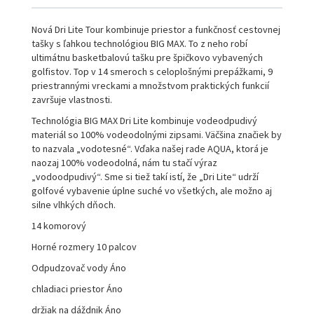
Nová Dri Lite Tour kombinuje priestor a funkčnosť cestovnej
tašky s ľahkou technológiou BIG MAX. To z neho robí
ultimátnu basketbalovú tašku pre špičkovo vybavených
golfistov. Top v 14 smeroch s celoplošnými prepážkami, 9
priestrannými vreckami a množstvom praktických funkcií
završuje vlastnosti.
Technológia BIG MAX Dri Lite kombinuje vodeodpudivý
materiál so 100% vodeodolnými zipsami. Väčšina značiek by
to nazvala „vodotesné“. Vďaka našej rade AQUA, ktorá je
naozaj 100% vodeodolná, nám tu stačí výraz
„vodoodpudivý“. Sme si tiež takí istí, že „Dri Lite“ udrží
golfové vybavenie úplne suché vo všetkých, ale možno aj
silne vlhkých dňoch.
14 komorový
Horné rozmery 10 palcov
Odpudzovač vody Áno
chladiaci priestor Áno
držiak na dáždnik Áno