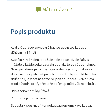
Máte otázku?
Popis produktu
Kvalitně zpracovaný pevný bag se spoustou kapes a
děličem na 14 holí.
Systém XTrail nejen rozděluje hole do sekcí, ale šafty si
můžete v každé sekci zacvaknout tak, že se vůbec nehnou.
Navíc pro dřeva je na dně bagu ještě další úchyt, takže se
dřevo nemusí pohnout po celé délce. Lehký defekt horního
děliče holí, je vidět na fotce při pohledu shora - velká sleva
proti původní ceně, přestože defekt použití vůbec nebrání.
Barva červeno/bílo/růžová.
Popruh na jedno rameno.
Spousta kapes (např. termokapsa, nepromokavá kapsa,