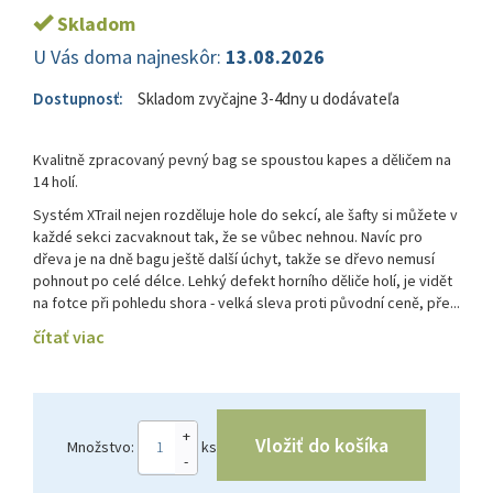
Skladom
U Vás doma najneskôr:
13.08.2026
Dostupnosť:
Skladom zvyčajne 3-4dny u dodávateľa
Kvalitně zpracovaný pevný bag se spoustou kapes a děličem na
14 holí.
Systém XTrail nejen rozděluje hole do sekcí, ale šafty si můžete v
každé sekci zacvaknout tak, že se vůbec nehnou. Navíc pro
dřeva je na dně bagu ještě další úchyt, takže se dřevo nemusí
pohnout po celé délce. Lehký defekt horního děliče holí, je vidět
na fotce při pohledu shora - velká sleva proti původní ceně, pře...
čítať viac
+
Vložiť do košíka
Množstvo:
ks
-