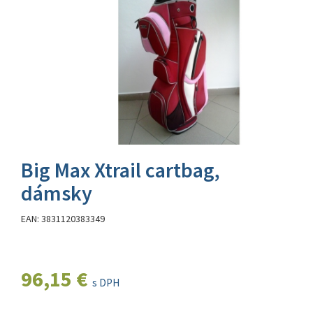
Big Max Xtrail cartbag,
dámsky
EAN: 3831120383349
96,15 €
s DPH