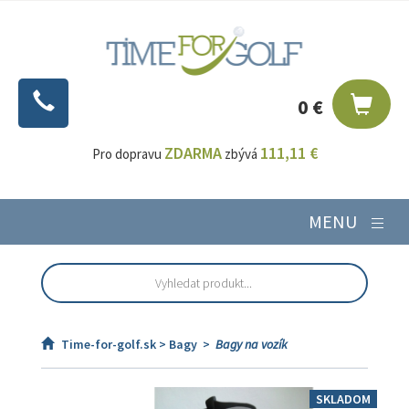
0 €
ZDARMA
111,11 €
Pro dopravu
zbývá
MENU
Time-for-golf.sk >
Bagy
>
Bagy na vozík
SKLADOM