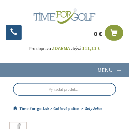
0 €
ZDARMA
111,11 €
Pro dopravu
zbývá
MENU
Time-for-golf.sk >
Golfové palice
>
Sety želiez