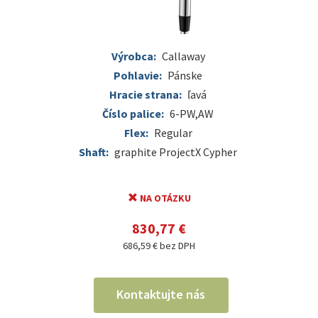
Výrobca:
Callaway
Pohlavie:
Pánske
Hracie strana:
ľavá
Číslo palice:
6-PW,AW
Flex:
Regular
Shaft:
graphite ProjectX Cypher
NA OTÁZKU
830,77 €
686,59 € bez DPH
Kontaktujte nás