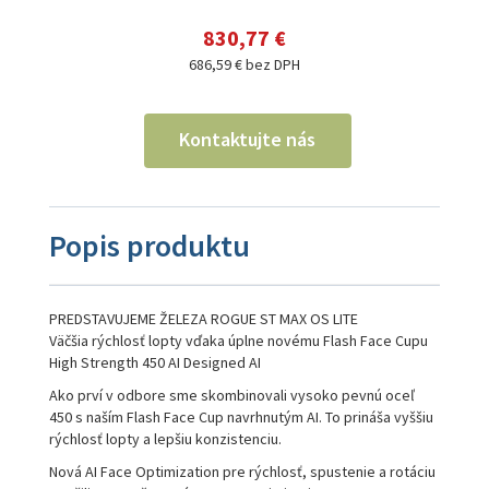
830,77 €
686,59 € bez DPH
Kontaktujte nás
Popis produktu
PREDSTAVUJEME ŽELEZA ROGUE ST MAX OS LITE
Väčšia rýchlosť lopty vďaka úplne novému Flash Face Cupu
High Strength 450 AI Designed AI
Ako prví v odbore sme skombinovali vysoko pevnú oceľ
450 s naším Flash Face Cup navrhnutým AI. To prináša vyššiu
rýchlosť lopty a lepšiu konzistenciu.
Nová AI Face Optimization pre rýchlosť, spustenie a rotáciu