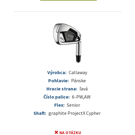
Výrobca:
Callaway
Pohlavie:
Pánske
Hracie strana:
ľavá
Číslo palice:
6-PW,AW
Flex:
Senior
Shaft:
graphite ProjectX Cypher
NA OTÁZKU