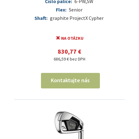
Číslo palice:
6-PW,SW
Flex:
Senior
Shaft:
graphite ProjectX Cypher
NA OTÁZKU
830,77 €
686,59 € bez DPH
Kontaktujte nás