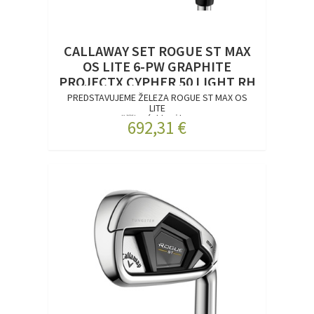
CALLAWAY SET ROGUE ST MAX
OS LITE 6-PW GRAPHITE
PROJECTX CYPHER 50 LIGHT RH
PREDSTAVUJEME ŽELEZA ROGUE ST MAX OS
LITE
Väčšia rýchlosť lop...
692,31 €