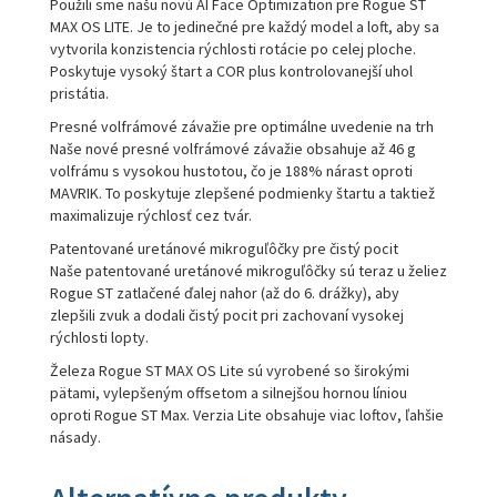
Použili sme našu novú AI Face Optimization pre Rogue ST
MAX OS LITE. Je to jedinečné pre každý model a loft, aby sa
vytvorila konzistencia rýchlosti rotácie po celej ploche.
Poskytuje vysoký štart a COR plus kontrolovanejší uhol
pristátia.
Presné volfrámové závažie pre optimálne uvedenie na trh
Naše nové presné volfrámové závažie obsahuje až 46 g
volfrámu s vysokou hustotou, čo je 188% nárast oproti
MAVRIK. To poskytuje zlepšené podmienky štartu a taktiež
maximalizuje rýchlosť cez tvár.
Patentované uretánové mikroguľôčky pre čistý pocit
Naše patentované uretánové mikroguľôčky sú teraz u želiez
Rogue ST zatlačené ďalej nahor (až do 6. drážky), aby
zlepšili zvuk a dodali čistý pocit pri zachovaní vysokej
rýchlosti lopty.
Železa Rogue ST MAX OS Lite sú vyrobené so širokými
pätami, vylepšeným offsetom a silnejšou hornou líniou
oproti Rogue ST Max. Verzia Lite obsahuje viac loftov, ľahšie
násady.