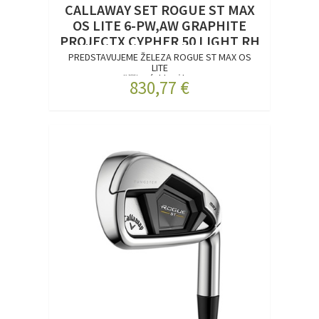
CALLAWAY SET ROGUE ST MAX
OS LITE 6-PW,AW GRAPHITE
PROJECTX CYPHER 50 LIGHT RH
PREDSTAVUJEME ŽELEZA ROGUE ST MAX OS
LITE
Väčšia rýchlosť lop...
830,77 €