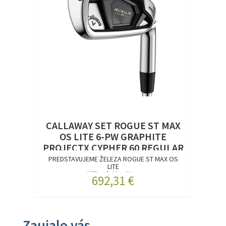
CALLAWAY SET ROGUE ST MAX
OS LITE 6-PW GRAPHITE
PROJECTX CYPHER 60 REGULAR
RH
PREDSTAVUJEME ŽELEZA ROGUE ST MAX OS
LITE
Väčšia rýchlosť lop...
692,31 €
Zaujalo vás