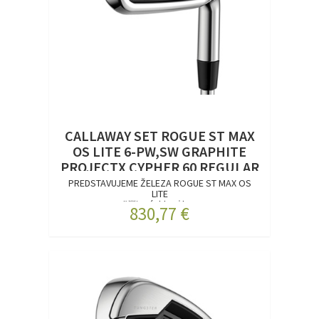
CALLAWAY SET ROGUE ST MAX
OS LITE 6-PW,SW GRAPHITE
PROJECTX CYPHER 60 REGULAR
RH
PREDSTAVUJEME ŽELEZA ROGUE ST MAX OS
LITE
Väčšia rýchlosť lop...
830,77 €