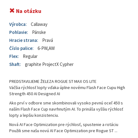
Na otázku
Výrobca:
Callaway
Pohlavie:
Pánske
Hracie strana:
Pravá
Číslo palice:
6-PW,AW
Flex:
Regular
Shaft:
graphite ProjectX Cypher
PREDSTAVUJEME ŽELEZA ROGUE ST MAX OS LITE
Väčšia rýchlosť lopty vďaka úplne novému Flash Face Cupu High
Strength 450 AI Designed AI
Ako prví v odbore sme skombinovali vysoko pevnú oceľ 450 s
naším Flash Face Cup navrhnutým AI. To prináša vyššiu rýchlosť
lopty a lepšiu konzistenciu.
Nová AI Face Optimization pre rýchlosť, spustenie a rotáciu
Použili sme našu novú AI Face Optimization pre Rogue ST ...