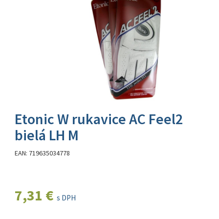
Etonic W rukavice AC Feel2
bielá LH M
EAN: 719635034778
7,31 €
s DPH