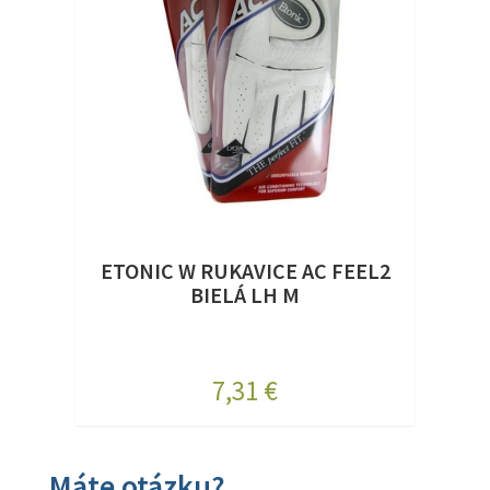
ETONIC W RUKAVICE AC FEEL2
BIELÁ LH M
7,31 €
Máte otázku?