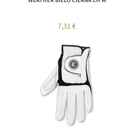
7,31 €