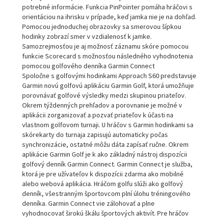
potrebné informácie. Funkcia PinPointer pomáha hráčovi s
orientáciou na ihrisku v prípade, keď jamka nie je na dohľad.
Pomocou jednoduchej obrazovky sa smerovou šípkou
hodinky zobrazí smer v vzdialenosť k jamke.
Samozrejmosťou je aj možnosť záznamu skóre pomocou
funkcie Scorecard s možnosťou následného vyhodnotenia
pomocou golfového denníka Garmin Connect
Spoločne s golfovými hodinkami Approach S60 predstavuje
Garmin novú golfovú aplikáciu Garmin Golf, ktorá umožňuje
porovnávať golfové výsledky medzi skupinou priateľov.
Okrem týždenných prehľadov a porovnanie je možné v
aplikácii zorganizovať a pozvať priateľov k účasti na
vlastnom golfovom turnaji. U hráčov s Garmin hodinkami sa
skórekarty do turnaja zapisujú automaticky počas
synchronizácie, ostatné môžu dáta zapísať ručne. Okrem
aplikácie Garmin Golf je k ako základný nástroj dispozícii
golfový denník Garmin Connect. Garmin Connect je služba,
ktorá je pre užívateľov k dispozícii zdarma ako mobilné
alebo webová aplikácia. Hráčom golfu slúži ako golfový
denník, všestranným športovcom plní úlohu tréningového
denníka. Garmin Connect vie zálohovať a plne
vyhodnocovať širokú škálu športových aktivít. Pre hráčov