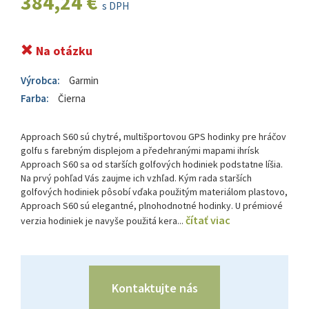
384,24 €
s DPH
Na otázku
Výrobca:
Garmin
Farba:
Čierna
Approach S60 sú chytré, multišportovou GPS hodinky pre hráčov
golfu s farebným displejom a předehranými mapami ihrísk
Approach S60 sa od starších golfových hodiniek podstatne líšia.
Na prvý pohľad Vás zaujme ich vzhľad. Kým rada starších
golfových hodiniek pôsobí vďaka použitým materiálom plastovo,
Approach S60 sú elegantné, plnohodnotné hodinky. U prémiové
čítať viac
verzia hodiniek je navyše použitá kera...
Kontaktujte nás