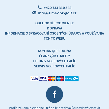
+420 733 310 348
info@time-for-golf.cz
OBCHODNÉ PODMIENKY
DOPRAVA
INFORMÁCIE O SPRACOVANÍ OSOBNÝCH ÚDAJOV A POUŽÍVANIA
TOHTO WEBU
KONTAKT/PREDAJŇA
ČLÁNKY/AKTUALITY
FITTING GOLFOVÝCH PALÍC
SERVIS GOLFOVÝCH PALÍC
f
Podľa zákona o evidencii tržieb je predávajúci povinný vystaviť