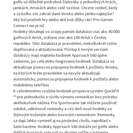
golfu sú dôležité podrobné štatistiky o jednotlivých hrách,
jamkách, ihriskách alebo celé sezóne. Chcete vedieť, kedy
a za koľko ste zahrali dané ihrisko alebo jamku najlepšie?
Aký bol priebeh hry alebo aké boli dĺžky rán? Pre Garmin
Connect nie je nič
Hodinky obsahujú vo svojej pamäti databázu viac ako 40.000
golfových ihrísk, vrátane viac ako 100 ihrísk v Českej
republike. Táto databáza je pravidelne, niekoľkokrát ročne
doplňovaná a aktualizovaná. Prístup k novým verziám
databázy majú majitelia hodiniek Approach S60 úplne
zadarmo, po celú dobu fungovania hodiniek. Databáza sa
aktualizuje pomocou pripojenia hodiniek k počítaču. Ihrisko,
na ktorých hráte pravidelne sa navyše aktualizujú
automaticky, pomocou pripojenia hodiniek k počítaču alebo
mobilnému telefónu
K celodennému využitie hodiniek prispieva systém QuickFit
™ pre jednoduchú a rýchlu výmenu remienkov bez potreby
akéhokoľvek náčinia. Pre športovanie tak môžete používať
odolné, silikónové remienky a cez deň nosiť hodinky so
štýlovým koženým alebo kovovým remienkom. Remienky
sa dajú ľahko vymeniť aj na poslednú chvíľu, napríklad v
šatni bazéne. Hodinky Approach S60 dokáže pri golfe alebo
ďalších športoch zobraziť na displeji väčšie a tučnejšie