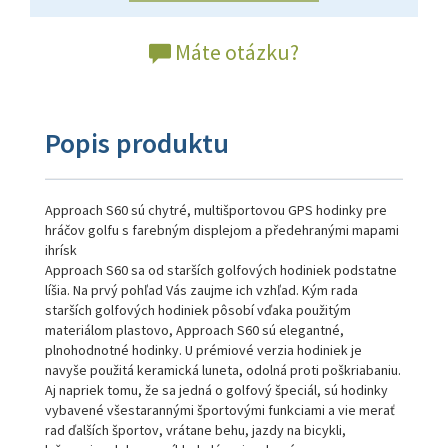
Máte otázku?
Popis produktu
Approach S60 sú chytré, multišportovou GPS hodinky pre
hráčov golfu s farebným displejom a předehranými mapami
ihrísk
Approach S60 sa od starších golfových hodiniek podstatne
líšia. Na prvý pohľad Vás zaujme ich vzhľad. Kým rada
starších golfových hodiniek pôsobí vďaka použitým
materiálom plastovo, Approach S60 sú elegantné,
plnohodnotné hodinky. U prémiové verzia hodiniek je
navyše použitá keramická luneta, odolná proti poškriabaniu.
Aj napriek tomu, že sa jedná o golfový špeciál, sú hodinky
vybavené všestarannými športovými funkciami a vie merať
rad ďalších športov, vrátane behu, jazdy na bicykli,