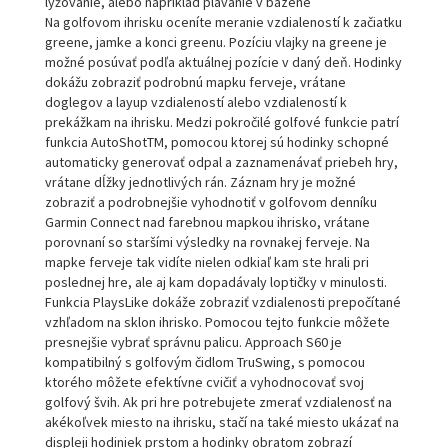
lyžovanie, alebo napríklad plávanie v bazéne
Na golfovom ihrisku oceníte meranie vzdialeností k začiatku
greene, jamke a konci greenu. Pozíciu vlajky na greene je
možné posúvať podľa aktuálnej pozície v daný deň. Hodinky
dokážu zobraziť podrobnú mapku ferveje, vrátane
doglegov a layup vzdialeností alebo vzdialeností k
prekážkam na ihrisku. Medzi pokročilé golfové funkcie patrí
funkcia AutoShotTM, pomocou ktorej sú hodinky schopné
automaticky generovať odpal a zaznamenávať priebeh hry,
vrátane dĺžky jednotlivých rán. Záznam hry je možné
zobraziť a podrobnejšie vyhodnotiť v golfovom denníku
Garmin Connect nad farebnou mapkou ihrisko, vrátane
porovnaní so staršími výsledky na rovnakej ferveje. Na
mapke ferveje tak vidíte nielen odkiaľ kam ste hrali pri
poslednej hre, ale aj kam dopadávaly loptičky v minulosti.
Funkcia PlaysLike dokáže zobraziť vzdialenosti prepočítané
vzhľadom na sklon ihrisko. Pomocou tejto funkcie môžete
presnejšie vybrať správnu palicu. Approach S60 je
kompatibilný s golfovým čidlom TruSwing, s pomocou
ktorého môžete efektívne cvičiť a vyhodnocovať svoj
golfový švih. Ak pri hre potrebujete zmerať vzdialenosť na
akékoľvek miesto na ihrisku, stačí na také miesto ukázať na
displeji hodiniek prstom a hodinky obratom zobrazí