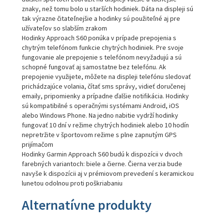
znaky, než tomu bolo u starších hodiniek. Dáta na displeji sú
tak výrazne čitateľnejšie a hodinky sú použiteľné aj pre
užívateľov so slabším zrakom
Hodinky Approach S60 ponúka v prípade prepojenia s
chytrým telefónom funkcie chytrých hodiniek. Pre svoje
fungovanie ale prepojenie s telefónom nevyžadujú a sú
schopné fungovať aj samostatne bez telefónu. Ak
prepojenie využijete, môžete na displeji telefónu sledovať
prichádzajúce volania, čítať sms správy, vidieť doručenej
emaily, pripomienky a prípadne ďalšie notifikácia. Hodinky
sú kompatibilné s operačnými systémami Android, iOS
alebo Windows Phone. Na jedno nabitie vydrží hodinky
fungovať 10 dní v režime chytrých hodiniek alebo 10 hodín
nepretržite v športovom režime s plne zapnutým GPS
prijímačom
Hodinky Garmin Approach S60 budú k dispozícii v dvoch
farebných variantoch: biele a čierne. Čierna verzia bude
navyše k dispozícii aj v prémiovom prevedení s keramickou
lunetou odolnou proti poškriabaniu
Alternatívne produkty