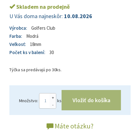
Skladem na prodejně
U Vás doma najneskôr:
10.08.2026
Výrobca:
Golfers Club
Farba:
Modrá
Veľkosť:
18mm
Počet ks v balení:
30
Týčka sa predávajú po 30ks.
+
Vložiť do košíka
Množstvo:
ks
-
Máte otázku?