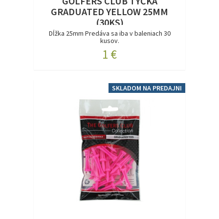
GOLFERS CLUB TÝČKA
GRADUATED YELLOW 25MM
(30KS)
Dĺžka 25mm Predáva sa iba v baleniach 30
kusov.
1 €
SKLADOM NA PREDAJNI