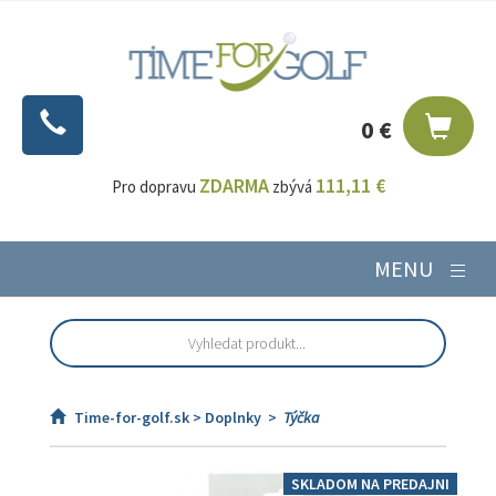
0 €
ZDARMA
111,11 €
Pro dopravu
zbývá
MENU
Time-for-golf.sk >
Doplnky
>
Týčka
SKLADOM NA PREDAJNI