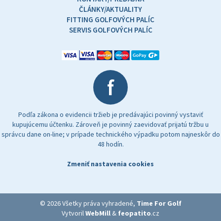
ČLÁNKY/AKTUALITY
FITTING GOLFOVÝCH PALÍC
SERVIS GOLFOVÝCH PALÍC
f
Podľa zákona o evidencii tržieb je predávajúci povinný vystaviť
kupujúcemu účtenku. Zároveň je povinný zaevidovať prijatú tržbu u
správcu dane on-line; v prípade technického výpadku potom najneskôr do
48 hodín.
Zmeniť nastavenia cookies
© 2026 Všetky práva vyhradené,
Time For Golf
Vytvoril
WebMill
&
feopatito
.cz