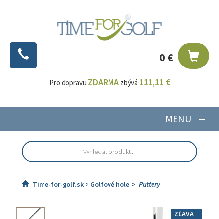
0 €
ZDARMA
111,11 €
Pro dopravu
zbývá
MENU
Time-for-golf.sk >
Golfové hole
>
Puttery
ZĽAVA