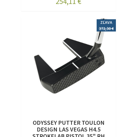
254,11 €
ZĽAVA
372,30 €
ODYSSEY PUTTER TOULON
DESIGN LAS VEGAS H4.5
STROKELAB PISTOL 35" RH