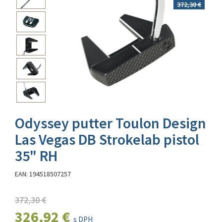
372,30 €
Odyssey putter Toulon Design
Las Vegas DB Strokelab pistol
35" RH
EAN: 194518507257
372,30 €
326,92 €
s DPH