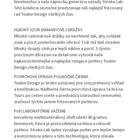
hmotnosťou a našu najnovšiu generáciu násady Stroke Lab.
Táto kolekcia skutočne predstavuje náš najlepší frézovaný
rad Toulon Design všetkých čias.
HLBOKÝ VZOR DIAMANTOVEJ DRÁŽKY
Hlboké celotvárové drážky sú navrhnuté tak, aby ovládali
zvuk a pocit usmerňovaním vibrácií. Tvár má tiež stredne
hlboký dvojitý strih pre lepší náklon a pocit. S týmto
precíznym dôrazom na detail sme vytvorili naše
najkonzistentnejšie a najlepšie rotujúce puttery Toulon
Design všetkých čias.
POVRCHOVÁ ÚPRAVA POLNOČNÁ ČIERNA
Toulon Design je široko uznávaný pre svoj prémiový vzhľad
a konštrukciu. Nádherná čierna povrchová úprava sa hrá na
Tours po celom svete a predvádza starostlivú remeselnú
zručnosť týchto jemne frézovaných putterov.
Putt LABORATÓRNE VÁŽENIE
Inovatívny multimateriálový shaft ušetrí 40 gramov
hmotnosti, ktorá je prerozdelená na hlavu a rukoväť
putteru. Stroke Lab úplne vyvažuje putter pre lepšie tempo
a konzistenciu úderu a táto technológia, ktorá získala