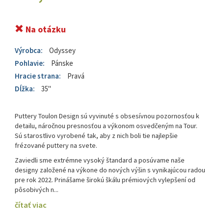
Na otázku
Výrobca:
Odyssey
Pohlavie:
Pánske
Hracie strana:
Pravá
Dĺžka:
35"
Puttery Toulon Design sú vyvinuté s obsesívnou pozornosťou k
detailu, náročnou presnosťou a výkonom osvedčeným na Tour.
Sú starostlivo vyrobené tak, aby z nich boli tie najlepšie
frézované puttery na svete.
Zaviedli sme extrémne vysoký štandard a posúvame naše
designy založené na výkone do nových výšin s vynikajúcou radou
pre rok 2022. Prinášame širokú škálu prémiových vylepšení od
pôsobivých n...
čítať viac