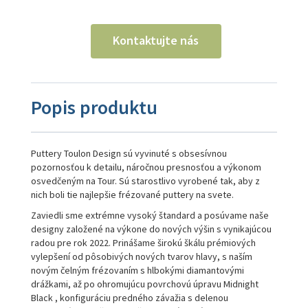
Kontaktujte nás
Popis produktu
Puttery Toulon Design sú vyvinuté s obsesívnou
pozornosťou k detailu, náročnou presnosťou a výkonom
osvedčeným na Tour. Sú starostlivo vyrobené tak, aby z
nich boli tie najlepšie frézované puttery na svete.
Zaviedli sme extrémne vysoký štandard a posúvame naše
designy založené na výkone do nových výšin s vynikajúcou
radou pre rok 2022. Prinášame širokú škálu prémiových
vylepšení od pôsobivých nových tvarov hlavy, s naším
novým čelným frézovaním s hlbokými diamantovými
drážkami, až po ohromujúcu povrchovú úpravu Midnight
Black , konfiguráciu predného závažia s delenou