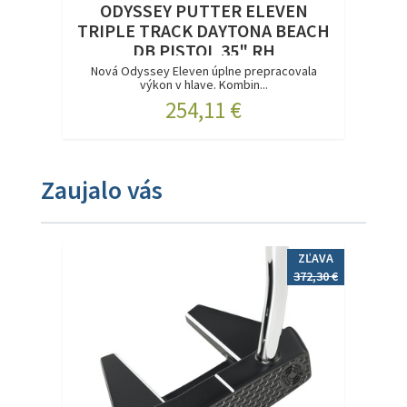
ODYSSEY PUTTER ELEVEN
TRIPLE TRACK DAYTONA BEACH
DB PISTOL 35" RH
Nová Odyssey Eleven úplne prepracovala
výkon v hlave. Kombin...
254,11 €
Zaujalo vás
ZĽAVA
372,30 €