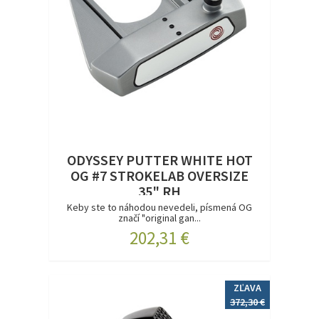
ODYSSEY PUTTER WHITE HOT
OG #7 STROKELAB OVERSIZE
35" RH
Keby ste to náhodou nevedeli, písmená OG
značí "original gan...
202,31 €
ZĽAVA
372,30 €