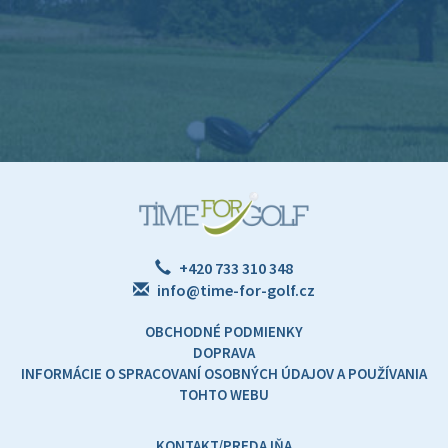
+420 733 310 348
info@time-for-golf.cz
OBCHODNÉ PODMIENKY
DOPRAVA
INFORMÁCIE O SPRACOVANÍ OSOBNÝCH ÚDAJOV A POUŽÍVANIA
TOHTO WEBU
KONTAKT/PREDAJŇA