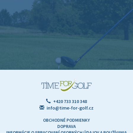
+420 733 310 348
info@time-for-golf.cz
OBCHODNÉ PODMIENKY
DOPRAVA
INFORMÁCIE O SPRACOVANÍ OSOBNÝCH ÚDAJOV A POUŽÍVANIA