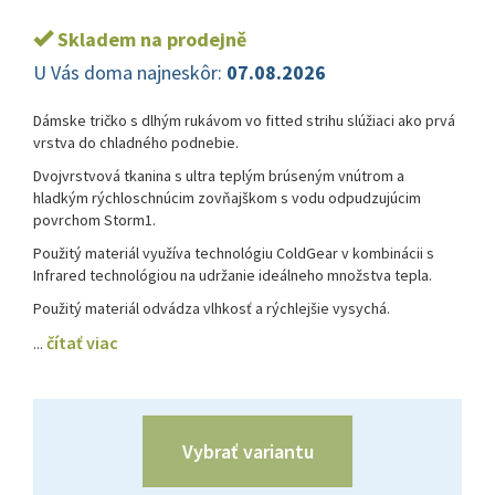
Skladem na prodejně
U Vás doma najneskôr:
07.08.2026
Dámske tričko s dlhým rukávom vo fitted strihu slúžiaci ako prvá
vrstva do chladného podnebie.
Dvojvrstvová tkanina s ultra teplým brúseným vnútrom a
hladkým rýchloschnúcim zovňajškom s vodu odpudzujúcim
povrchom Storm1.
Použitý materiál využíva technológiu ColdGear v kombinácii s
Infrared technológiou na udržanie ideálneho množstva tepla.
Použitý materiál odvádza vlhkosť a rýchlejšie vysychá.
čítať viac
...
Vybrať variantu