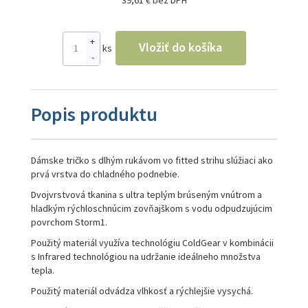
+
Vložiť do košíka
ks
-
Popis produktu
Dámske tričko s dlhým rukávom vo fitted strihu slúžiaci ako
prvá vrstva do chladného podnebie.
Dvojvrstvová tkanina s ultra teplým brúseným vnútrom a
hladkým rýchloschnúcim zovňajškom s vodu odpudzujúcim
povrchom Storm1.
Použitý materiál využíva technológiu ColdGear v kombinácii
s Infrared technológiou na udržanie ideálneho množstva
tepla.
Použitý materiál odvádza vlhkosť a rýchlejšie vysychá.