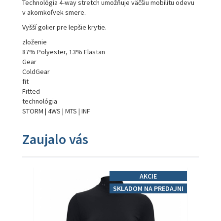
Technológia 4-way stretch umožňuje väčšiu mobilitu odevu
v akomkoľvek smere.
Vyšší golier pre lepšie krytie.
zloženie
87% Polyester, 13% Elastan
Gear
ColdGear
fit
Fitted
technológia
STORM | 4WS | MTS | INF
Zaujalo vás
AKCIE
SKLADOM NA PREDAJNI