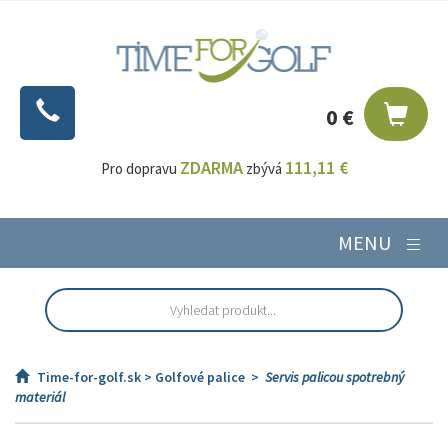
0 €
ZDARMA
111,11 €
Pro dopravu
zbývá
MENU
Time-for-golf.sk >
Golfové palice
>
Servis palicou spotrebný
materiál