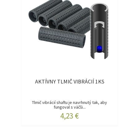
AKTÍVNY TLMIČ VIBRÁCIÍ 1KS
Tlmič vibrácií shaftu je navrhnutý tak, aby
fungoval s väčši...
4,23 €