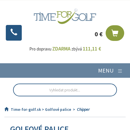
0 €
ZDARMA
111,11 €
Pro dopravu
zbývá
MENU
Time-for-golf.sk >
Golfové palice
>
Chipper
GOLFOVÉ PALICE