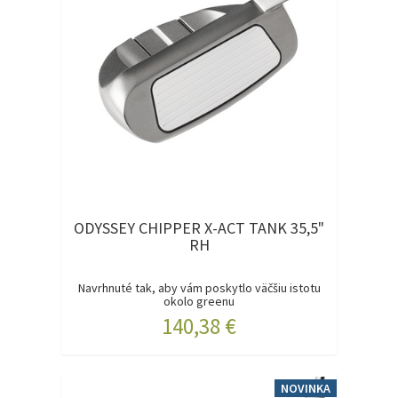
ODYSSEY CHIPPER X-ACT TANK 35,5"
RH
Navrhnuté tak, aby vám poskytlo väčšiu istotu
okolo greenu
X-...
140,38 €
NOVINKA