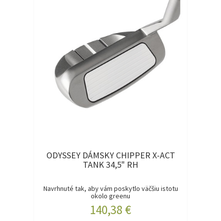
ODYSSEY DÁMSKY CHIPPER X-ACT
TANK 34,5" RH
Navrhnuté tak, aby vám poskytlo väčšiu istotu
okolo greenu
X-...
140,38 €